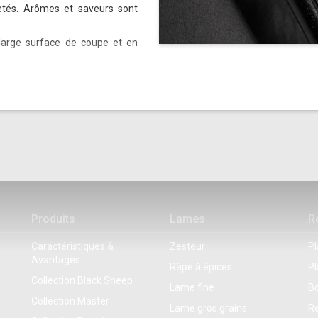
etés. Arômes et saveurs sont
large surface de coupe et en
Produits
Lames
R
e
Caractéristiques &
Zesteur
Pl
Avantages
Râpe à épices
Pl
Collection Black Sheep
Lame fine
B
Collection Master
Lame gros grains
Re