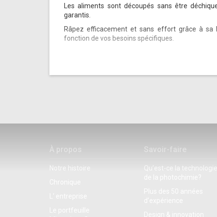
Les aliments sont découpés sans être déchiqu
garantis.
Râpez efficacement et sans effort grâce à sa 
fonction de vos besoins spécifiques.
À propos
Savoir-faire
Notre histoire
Qu’est-ce la technologi
de la photochimie?
Chronique
Plus des 50 années
L‘ entreprise
d’expérience
Le portfeuille
Design & innovation