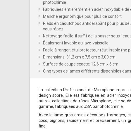
photochimie
Fabriquées entièrement en acier inoxydable de q
Manche ergonomique pour plus de confort
Pieds en caoutchouc antidérapant pour plus de st
vous râpez
Nettoyage facile: il suffit de la passer sous l'eau
Également lavable au lave-vaisselle
Facile à ranger: étui protecteur réutilisable (ne 
Dimensions: 31,2 cm x 7,5 cm x 3,00 cm
Surface de coupe exacte: 12,6 cm x 6 cm
Cinq types de lames différents disponibles dans 
La collection Professional de Microplane impres
design sobre. Elle est fabriquée en acier inoxy
autres collections de râpes Microplane, elle se 
gamme, fabriquées aux USA par photochimie.
Avec la lame gros grains découpez fromages, car
coco, oignons, rapidement et précisément, un gr
fine.