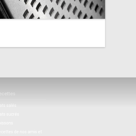
ecettes
ats salés
ats sucrés
oissons
cettes de nos amis et