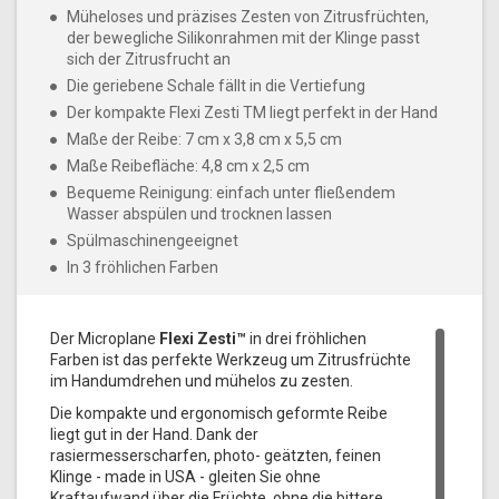
Müheloses und präzises Zesten von Zitrusfrüchten,
der bewegliche Silikonrahmen mit der Klinge passt
sich der Zitrusfrucht an
Die geriebene Schale fällt in die Vertiefung
Der kompakte Flexi Zesti TM liegt perfekt in der Hand
Maße der Reibe: 7 cm x 3,8 cm x 5,5 cm
Maße Reibefläche: 4,8 cm x 2,5 cm
Bequeme Reinigung: einfach unter fließendem
Wasser abspülen und trocknen lassen
Spülmaschinengeeignet
In 3 fröhlichen Farben
Der Microplane
Flexi Zesti™
in drei fröhlichen
Farben ist das perfekte Werkzeug um Zitrusfrüchte
im Handumdrehen und mühelos zu zesten.
Die kompakte und ergonomisch geformte Reibe
liegt gut in der Hand. Dank der
rasiermesserscharfen, photo- geätzten, feinen
Klinge - made in USA - gleiten Sie ohne
Kraftaufwand über die Früchte, ohne die bittere