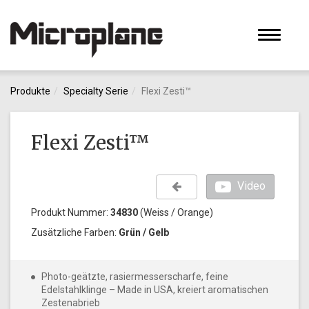
Toggle
navigati
Produkte
Specialty Serie
Flexi Zesti™
Flexi Zesti™
Video
Produkt Nummer:
34830
(Weiss / Orange)
Zusätzliche Farben:
Grün / Gelb
Photo-geätzte, rasiermesserscharfe, feine
Edelstahlklinge – Made in USA, kreiert aromatischen
Zestenabrieb