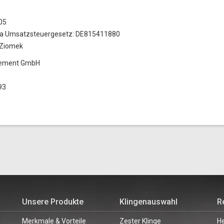
05
7a Umsatzsteuergesetz: DE815411880
 Ziomek
agement GmbH
93
Unsere Produkte
Klingenauswahl
R
Merkmale & Vorteile
Zester Klinge
He