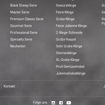
Black Sheep Serie
Gewürzklinge
Sü
Master Serie
Feine Klinge
G
Premium Classic Serie
Grobe Klinge
R
Pa
Gourmet Serie
Feine Julienne Klinge
Professional Serie
2-Wege-Schneide
Specialty Serie
Große Raspel
Neuheiten
Sehr Grobe Klinge
Sternenklinge
XL-Grobe Klinge
Profi Gemüsehobel
Juliennehobelklinge
Kontakt
Folge uns: