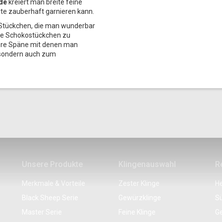
de
kreiert man breite feine
te zauberhaft garnieren kann.
Stückchen, die man wunderbar
e Schokostückchen zu
tere Späne mit denen man
 sondern auch zum
Unsere Produkte
Klingenauswahl
R
Merkmale & Vorteile
Zester Klinge
He
Black Sheep Serie
Gewürzklinge
Sü
Master Serie
Feine Klinge
G