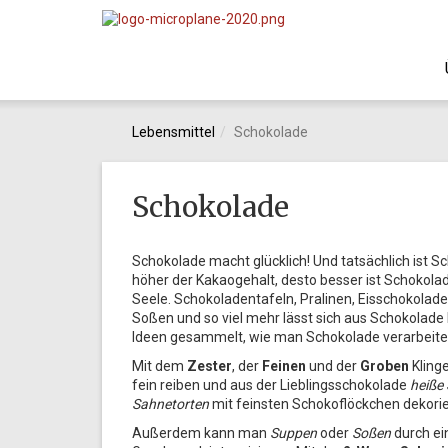
Lebensmittel
Schokolade
Schokolade
Schokolade macht glücklich! Und tatsächlich ist 
höher der Kakaogehalt, desto besser ist Schokolad
Seele. Schokoladentafeln, Pralinen, Eisschokolad
Soßen und so viel mehr lässt sich aus Schokolade 
Ideen gesammelt, wie man Schokolade verarbeiten 
Mit dem
Zester
, der
Feinen
und der
Groben
Kling
fein reiben und aus der Lieblingsschokolade
heiße
Sahnetorten
mit feinsten Schokoflöckchen dekorie
Außerdem kann man
Suppen
oder
Soßen
durch ei