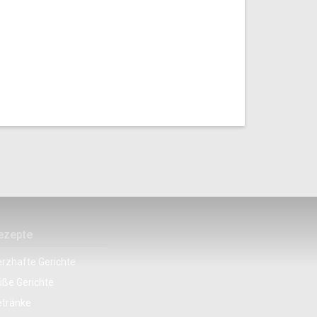
ezepte
rzhafte Gerichte
ße Gerichte
etränke