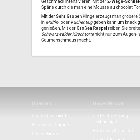
Geschmack intensivieren. Mit der
2-Wege-Schnei
Späne durch die man eine Mousse au chocolat Tor
Mit der
Sehr Groben
Klinge erzeugt man gröbere 
in
Muffin
- oder
Kuchenteig
geben kann um knackig
genießen. Mit der
Großen Raspel
reiben Sie brei
Schwarzwälder Kirschtorte
nicht nur zum Augen-
Gaumenschmaus macht.
Über uns
Unser Wissen
Unsere Geschichte
Die Photo-Etching-
Technologie
Microplane Chronik
Erfahrung & Qualität
Unsere Firma
Produktdesign &